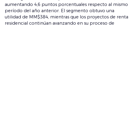
aumentando 4,6 puntos porcentuales respecto al mismo
período del año anterior. El segmento obtuvo una
utilidad de MM$384, mientras que los proyectos de renta
residencial continúan avanzando en su proceso de
estabilización, con seis de los siete edificios en operación
sobre 90% de ocupación.
A marzo de 2026, el patrimonio de la compañía
aumentó 4,9% respecto de diciembre de 2025, mientras
que la rentabilidad sobre patrimonio de los últimos
doce meses alcanzó 21,6% y la rentabilidad sobre activos
llegó a 6,5%.
Volver