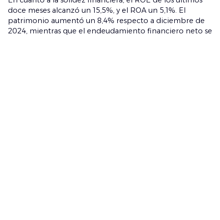
En cuanto a la solidez financiera, el ROE de los últimos
doce meses alcanzó un 15,5%, y el ROA un 5,1%. El
patrimonio aumentó un 8,4% respecto a diciembre de
2024, mientras que el endeudamiento financiero neto se
redujo a 0,38 veces.
Con estos resultados, Ingevec reafirma su compromiso
con el desarrollo de infraestructura y vivienda social de
calidad, manteniendo un robusto backlog y una
estructura financiera sólida que le permite seguir
aportando soluciones concretas a las necesidades
habitacionales del país.
Volver